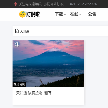
关注电报通知群，预防网址打不开
2021-12-22 23:29:36
所有注册用户记得每日来签到领取积分。
2019-04-01 22:39:39
下载
在线
公告
天知遥
在线音频
69
天知遥 浓稠接吻_甜耳