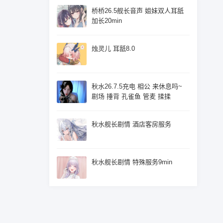
桥桥26.5舰长音声 姐妹双人耳舐
加长20min
烛灵儿 耳舐8.0
秋水26.7.5充电 相公 来休息吗~
剧场 捶背 孔雀鱼 管麦 揉揉
秋水舰长剧情 酒店客房服务
秋水舰长剧情 特殊服务9min