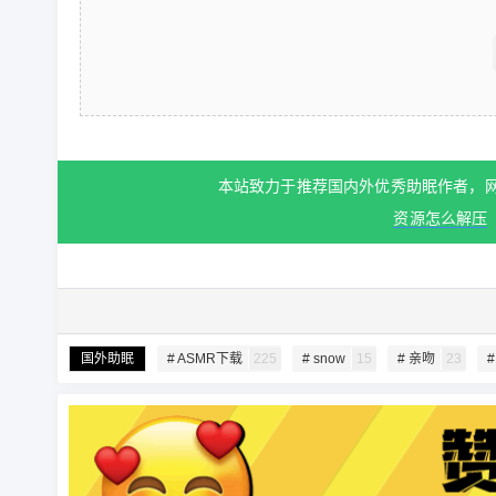
本站致力于推荐国内外优秀助眠作者，
资源怎么解压
国外助眠
# ASMR下载
225
# snow
15
# 亲吻
23