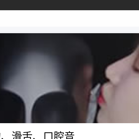
亲吻、滑舌、口腔音