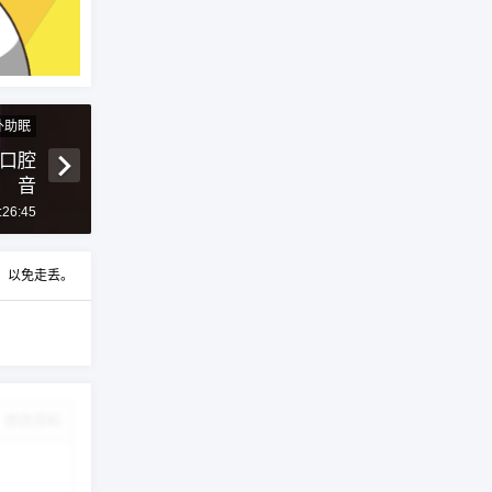
外助眠
、口腔
音
:26:45
t，以免走丢。
修改资料