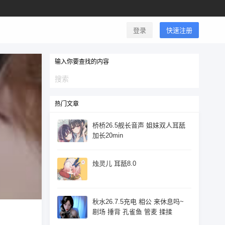
登录
快速注册
输入你要查找的内容
热门文章
桥桥26.5舰长音声 姐妹双人耳舐
加长20min
烛灵儿 耳舐8.0
秋水26.7.5充电 相公 来休息吗~
剧场 捶背 孔雀鱼 管麦 揉揉