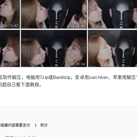
2019/8/06
@ 助眠啦
给undefined打赏
付费内容
2
5
10
元
元
元
20
50
自定义
元
元
，电脑用7zip或Bandizip，安卓用zarchiver，苹果用解
问题自己看下面教程。
¥
6位以上
您没有权限发布内容，请购买会员或者提升权
[助眠 snow精选]双子亲吻、滑
限。
舌、口腔音
6位以上
前隐藏内容需要支付
1
积分
8.5的投稿，时长40分钟的口腔音视频。