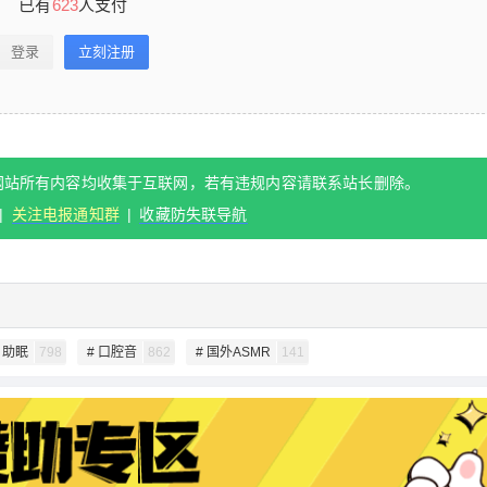
已有
623
人支付
忘记密码？
找回
已有帐号？
登录
立刻支付
登录
立刻注册
立刻支付
扫描二维码继续阅读
网站所有内容均收集于互联网，若有违规内容请联系站长删除。
|
关注电报通知群
|
收藏防失联导航
# 助眠
798
# 口腔音
862
# 国外ASMR
141