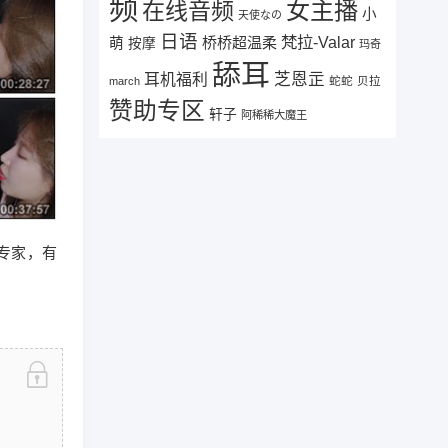
频
女主播
在线音频
小
天使なの
日语
梵拉-Valar
桥桥超温柔
萌
按摩
玛奇
舔耳
芝恩㱏
耳机福利
蛇蛇
贝拉
march
赞助专区
轩子
阿稀稀大魔王
压专家，有