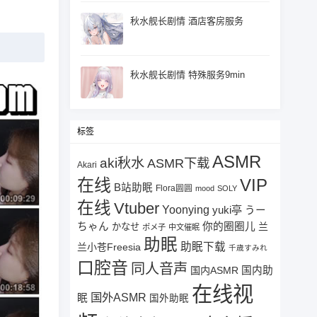
秋水舰长剧情 酒店客房服务
秋水舰长剧情 特殊服务9min
标签
ASMR
aki秋水
ASMR下载
Akari
在线
VIP
B站助眠
Flora圆圆
mood
SOLY
在线
Vtuber
Yoonying
yuki亭
うー
ちゃん
你的圈圈儿
兰
かなせ
ポメ子
中文催眠
助眠
助眠下载
兰小苍Freesia
千歳すみれ
口腔音
同人音声
国内ASMR
国内助
在线视
国外ASMR
眠
国外助眠