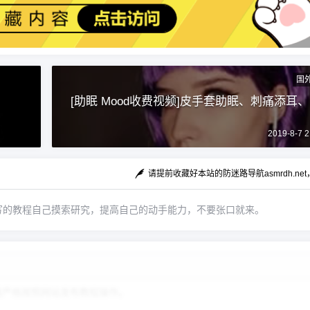
国
[助眠 Mood收费视频]皮手套助眠、刺痛添耳
2019-8-7 2
请提前收藏好本站的防迷路导航asmrdh.ne
写的教程自己摸索研究，提高自己的动手能力，不要张口就来。