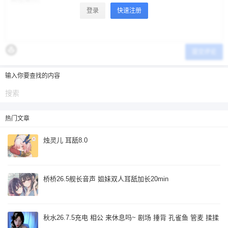
登录
快速注册
立刻支付
提交评论
输入你要查找的内容
热门文章
烛灵儿 耳舐8.0
桥桥26.5舰长音声 姐妹双人耳舐加长20min
秋水26.7.5充电 相公 来休息吗~ 剧场 捶背 孔雀鱼 管麦 揉揉