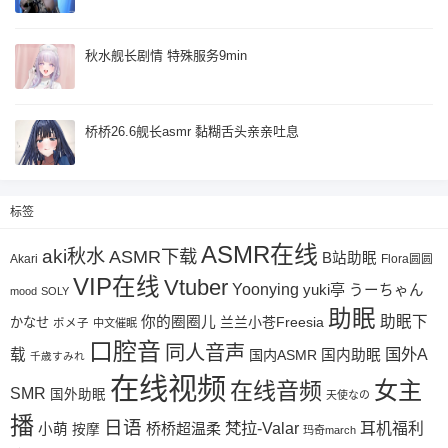
秋水舰长剧情 特殊服务9min
桥桥26.6舰长asmr 黏糊舌头亲亲吐息
标签
ASMR在线
aki秋水
ASMR下载
B站助眠
Akari
Flora圆圆
VIP在线
Vtuber
Yoonying
yuki亭
うーちゃん
mood
SOLY
助眠
助眠下
你的圈圈儿
兰兰小苍Freesia
かなせ
ポメ子
中文催眠
口腔音
同人音声
国外A
载
国内ASMR
国内助眠
千歳すみれ
在线视频
女主
在线音频
SMR
国外助眠
天使なの
播
日语
梵拉-Valar
桥桥超温柔
耳机福利
小萌
按摩
玛奇march