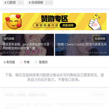
# 口腔音
864
# 在线视频
3259
给undefined打赏
付费内容
2
5
10
元
元
元
国内助眠
在线视频
诱耳宣布退圈，dear诱耳往期中文音
[助眠 Cherry Crush]口腔音与舔麦克风
20
50
自定义
声助眠音频89部合集下载
元
元
2019-7-13 16:07:30
2019-7-14 5:34:08
0 条回复
A
作者
M
管理员
¥
6位以上
下载、解压百度网盘等问题建议看站长写的教程自己摸索研究，提
6位以上
您没有权限发布内容，请购买会员或者提升权
高自己的动手能力，不要张口就来。
限。
修改资料
欢迎您，新朋友，感谢参与互动！
忘记密码？
找回
已有帐号？
登录
立刻支付