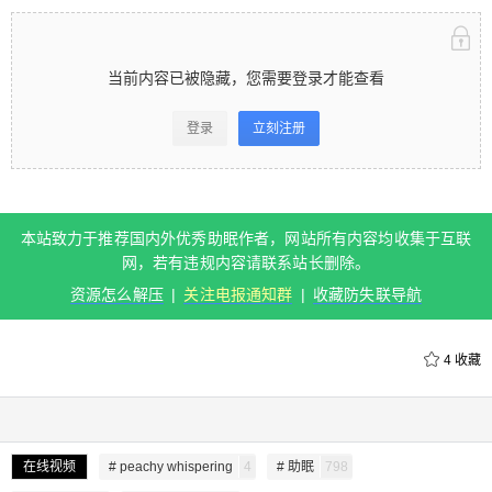
听口腔音的。
当前内容已被隐藏，您需要登录才能查看
登录
立刻注册
扫描二维码继续阅读
本站致力于推荐国内外优秀助眠作者，网站所有内容均收集于互联
网，若有违规内容请联系站长删除。
资源怎么解压
|
关注电报通知群
|
收藏防失联导航
4
收藏
在线视频
# peachy whispering
4
# 助眠
798