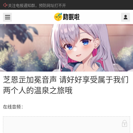
关注电报通知群，预防网址打不开
2026/6/11
@ 助眠啦
所有注册用户记得每日来签到领取积分。
芝恩㱏加冕音声 请好好享受属于我们
两个人的温泉之旅哦
芝恩㱏加冕音声 请好好享受属于我们
在线音频：
两个人的温泉之旅哦
在线音频： 当前隐藏内容需要支付2积分 已有135