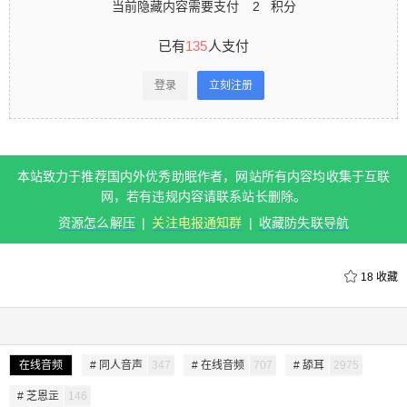
当前隐藏内容需要支付
2
积分
人支付 登录立刻注册 本站致力于推荐国内外优秀助
眠作者，网站所有内容均收集于互联网，若有违规
已有
135
人支付
内容请联系站长删除。 资源怎么解压 | 关注电报通
知群 | 收藏防失联导航 0 收藏
登录
立刻注册
扫描二维码继续阅读
本站致力于推荐国内外优秀助眠作者，网站所有内容均收集于互联
网，若有违规内容请联系站长删除。
资源怎么解压
|
关注电报通知群
|
收藏防失联导航
18
收藏
给undefined打赏
在线音频
# 同人音声
347
# 在线音频
707
# 舔耳
2975
付费内容
2
5
10
元
元
元
# 芝恩㱏
146