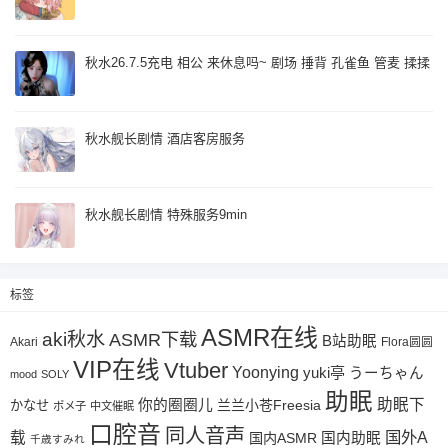
秋水26.7.5充电 相公 来休息吗~ 剧场 捶背 孔雀鱼 管麦 揉揉
秋水舰长剧情 酒店客房服务
秋水舰长剧情 特殊服务9min
标签
ASMR在线
aki秋水
ASMR下载
B站助眠
Akari
Flora圆圆
VIP在线
Vtuber
Yoonying
yuki亭
うーちゃん
mood
SOLY
助眠
助眠下
你的圈圈儿
兰兰小苍Freesia
かなせ
ポメ子
中文催眠
口腔音
同人音声
国外A
载
国内ASMR
国内助眠
千歳すみれ