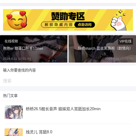
20
50
自定义
元
元
¥
6位以上
6位以上
在线视频
VIP在线
您没有权限发布内容，请购买会员或者提升权
限。
抱抱er 眼罩口腔音10min
玛奇march 蓝丝黑旗袍（剧情向）
2026-6-11 12:01:58
2026-6-11 12:03:06
输入你要查找的内容
忘记密码？
找回
已有帐号？
登录
立刻支付
立刻支付
热门文章
桥桥26.5舰长音声 姐妹双人耳舐加长20min
烛灵儿 耳舐8.0