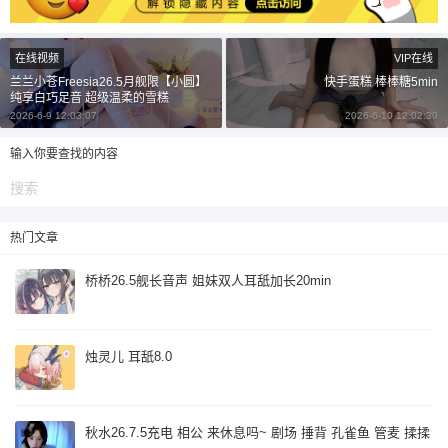
¥
6位以上
在线视频
VIP在线
兰兰小苍Freesia26.5月舰限【小圆】
快手蛋糕 棒棒糖5min
6位以上
纯享白巧足音 超级温柔的雪糕
您没有权限发布内容，请购买会员或者提升权
2026-6-9 12:03:07
2026-6-10 12:02:39
限。
输入你要查找的内容
忘记密码？
找回
已有帐号？
登录
立刻支付
热门文章
立刻支付
桥桥26.5舰长音声 姐妹双人耳舐加长20min
烛灵儿 耳舐8.0
秋水26.7.5充电 相公 来休息吗~ 剧场 捶背 孔雀鱼 管麦 揉揉