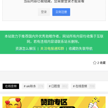
当前内容已被隐藏，您需要登录才能查看
看 登录立刻注册 本站致力于推荐国内外优秀助眠作
者，网站所有内容均收集于互联网，若有违规内容
登录
立刻注册
请联系站长删除。 资源怎么解压 | 关注电报通知群 |
收藏防失联导航 0 收藏
本站致力于推荐国内外优秀助眠作者，网站所有内容均收集于互联
扫描二维码继续阅读
网，若有违规内容请联系站长删除。
资源怎么解压
|
关注电报通知群
|
收藏防失联导航
2
收藏
给undefined打赏
在线音频
# aki秋水
276
# 口腔音
862
# 在线音频
709
付费内容
2
5
10
元
元
元
20
50
自定义
元
元