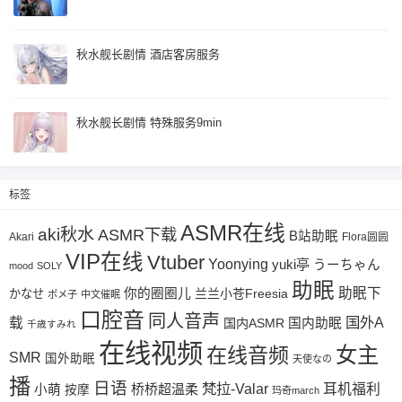
秋水舰长剧情 酒店客房服务
秋水舰长剧情 特殊服务9min
标签
ASMR在线
aki秋水
ASMR下载
B站助眠
Akari
Flora圆圆
VIP在线
Vtuber
Yoonying
yuki亭
うーちゃん
mood
SOLY
助眠
助眠下
你的圈圈儿
兰兰小苍Freesia
かなせ
ポメ子
中文催眠
口腔音
同人音声
国外A
载
国内ASMR
国内助眠
千歳すみれ
在线视频
女主
在线音频
SMR
国外助眠
天使なの
播
日语
梵拉-Valar
桥桥超温柔
耳机福利
小萌
按摩
玛奇march