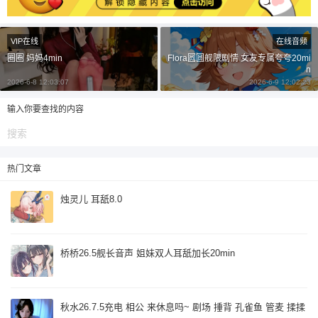
¥
6位以上
VIP在线
在线音频
圈圈 妈妈4min
Flora圆圆舰限剧情 女友专属夸夸20mi
6位以上
n
您没有权限发布内容，请购买会员或者提升权
2026-6-8 12:03:07
2026-6-9 12:02:23
限。
输入你要查找的内容
忘记密码？
找回
已有帐号？
登录
立刻支付
热门文章
立刻支付
烛灵儿 耳舐8.0
桥桥26.5舰长音声 姐妹双人耳舐加长20min
秋水26.7.5充电 相公 来休息吗~ 剧场 捶背 孔雀鱼 管麦 揉揉