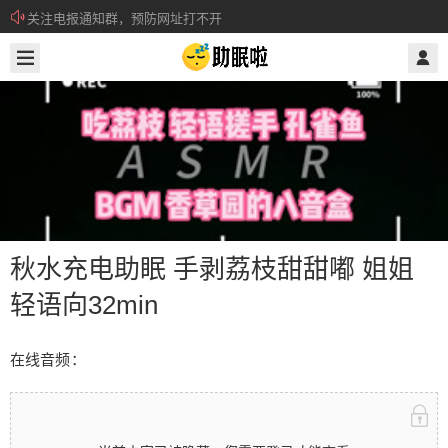
关注电报通知群，预防网址打不开
2026/6/09
@ 助眠啦
所有注册用户记得每日来签到领取积分。
秋水充电助眠 手剥荔枝甜甜嘟 姐姐
轻语向32min
秋水充电助眠 手剥荔枝甜甜嘟 姐姐轻
在线音频：
语向32min
在线音频： 当前内容已被隐藏，您需要登录才能查