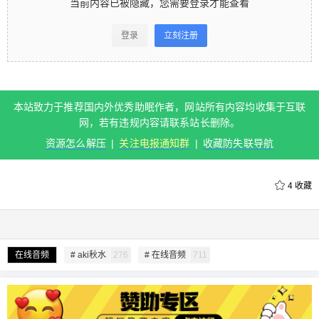
当前内容已被隐藏，您需要登录才能查看
看 登录立刻注册 本站致力于推荐国内外优秀助眠作
者，网站所有内容均收集于互联网，若有违规内容
登录
立刻注册
请联系站长删除。 资源怎么解压 | 关注电报通知群 |
收藏防失联导航 0 收藏
本站致力于推荐国内外优秀助眠作者，网站所有内容均收集于互联
扫描二维码继续阅读
网，若有违规内容请联系站长删除。
资源怎么解压
|
关注电报通知群
|
收藏防失联导航
4
收藏
给undefined打赏
在线音频
# aki秋水
276
# 在线音频
711
付费内容
2
5
10
元
元
元
20
50
自定义
元
元