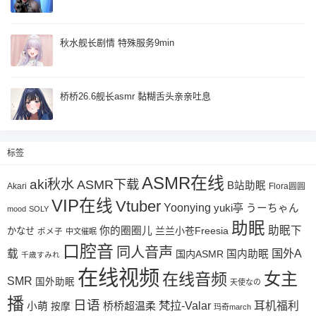
秋水舰长剧情 特殊服务9min
桥桥26.6舰长asmr 黏糊舌头亲亲吐息
标签
ASMR在线
aki秋水
ASMR下载
B站助眠
Akari
Flora圆圆
VIP在线
Vtuber
Yoonying
yuki亭
うーちゃん
mood
SOLY
助眠
助眠下
你的圈圈儿
兰兰小苍Freesia
かなせ
ポメ子
中文催眠
口腔音
同人音声
国外A
载
国内ASMR
国内助眠
千歳すみれ
在线视频
女主
在线音频
SMR
国外助眠
天使なの
播
日语
梵拉-Valar
桥桥超温柔
耳机福利
小萌
按摩
玛奇march