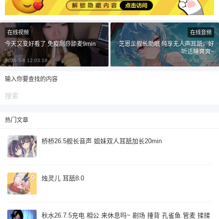
¥
6位以上
在线视频
在线音频
今天又变好看了 免疫刮痧舔麦9min
芝恩㱏舰长助眠 纯享无人声耳舐，好
6位以上
您没有权限发布内容，请购买会员或者提升权
听适睡爽爽~
限。
2026-5-8 12:03:19
2026-5-9 12:02:40
输入你要查找的内容
忘记密码？
找回
已有帐号？
登录
立刻支付
热门文章
立刻支付
桥桥26.5舰长音声 姐妹双人耳舐加长20min
烛灵儿 耳舐8.0
秋水26.7.5充电 相公 来休息吗~ 剧场 捶背 孔雀鱼 管麦 揉揉