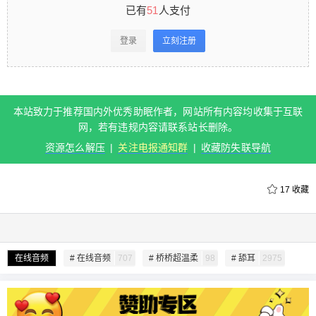
支付 登录立刻注册 本站致力于推荐国内外优秀助眠
已有
51
人支付
作者，网站所有内容均收集于互联网，若有违规内
登录
立刻注册
容请联系站长删除。 资源怎么解压 | 关注电报通知
群 | 收藏防失联导航 0 收藏
本站致力于推荐国内外优秀助眠作者，网站所有内容均收集于互联
扫描二维码继续阅读
网，若有违规内容请联系站长删除。
资源怎么解压
|
关注电报通知群
|
收藏防失联导航
17
收藏
给undefined打赏
在线音频
# 在线音频
707
# 桥桥超温柔
98
# 舔耳
2975
付费内容
2
5
10
元
元
元
20
50
自定义
元
元