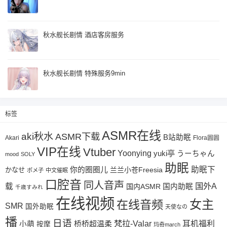
秋水舰长剧情 酒店客房服务
秋水舰长剧情 特殊服务9min
标签
ASMR在线
aki秋水
ASMR下载
B站助眠
Akari
Flora圆圆
VIP在线
Vtuber
Yoonying
yuki亭
うーちゃん
mood
SOLY
助眠
助眠下
你的圈圈儿
兰兰小苍Freesia
かなせ
ポメ子
中文催眠
口腔音
同人音声
国外A
载
国内ASMR
国内助眠
千歳すみれ
在线视频
女主
在线音频
SMR
国外助眠
天使なの
播
日语
梵拉-Valar
桥桥超温柔
耳机福利
小萌
按摩
玛奇march