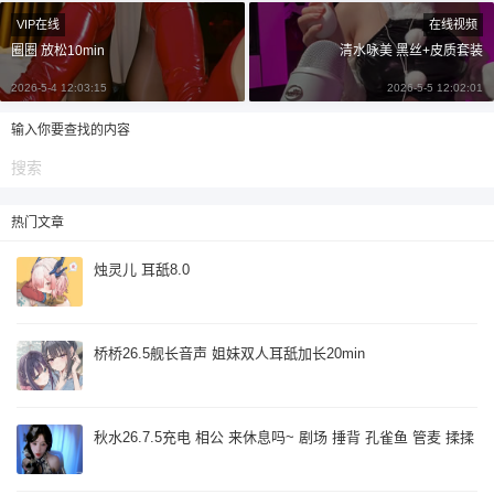
¥
VIP在线
在线视频
6位以上
圈圈 放松10min
清水咏美 黑丝+皮质套装
6位以上
2026-5-4 12:03:15
2026-5-5 12:02:01
您没有权限发布内容，请购买会员或者提升权
限。
输入你要查找的内容
忘记密码？
找回
已有帐号？
登录
立刻支付
热门文章
烛灵儿 耳舐8.0
立刻支付
桥桥26.5舰长音声 姐妹双人耳舐加长20min
秋水26.7.5充电 相公 来休息吗~ 剧场 捶背 孔雀鱼 管麦 揉揉