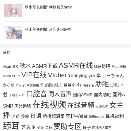
秋水舰长剧情 特殊服务9min
秋水舰长剧情 酒店客房服务
标签
ASMR在线
aki秋水
ASMR下载
B站助眠
Akari
Flora圆圆
VIP在线
Vtuber
Yoonying
yuki亭
うーちゃん
mood
SOLY
助眠
助眠下
你的圈圈儿
兰兰小苍Freesia
かなせ
ポメ子
中文催眠
口腔音
同人音声
国外A
载
国内ASMR
国内助眠
千歳すみれ
在线视频
女主
在线音频
SMR
国外助眠
天使なの
播
日语
梵拉-Valar
桥桥超温柔
耳机福利
小萌
按摩
玛奇march
舔耳
赞助专区
芝恩㱏
轩子
蛇蛇
贝拉
阿稀稀大魔王