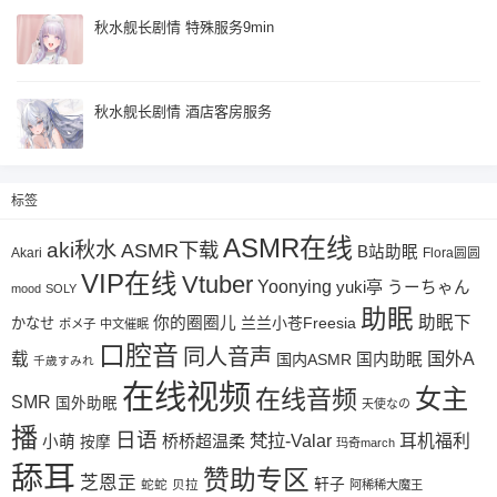
秋水舰长剧情 特殊服务9min
秋水舰长剧情 酒店客房服务
标签
ASMR在线
aki秋水
ASMR下载
B站助眠
Akari
Flora圆圆
VIP在线
Vtuber
Yoonying
yuki亭
うーちゃん
mood
SOLY
助眠
助眠下
你的圈圈儿
兰兰小苍Freesia
かなせ
ポメ子
中文催眠
口腔音
同人音声
国外A
载
国内ASMR
国内助眠
千歳すみれ
在线视频
女主
在线音频
SMR
国外助眠
天使なの
播
日语
梵拉-Valar
桥桥超温柔
耳机福利
小萌
按摩
玛奇march
舔耳
赞助专区
芝恩㱏
轩子
蛇蛇
贝拉
阿稀稀大魔王