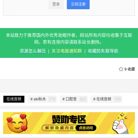
看 登录立刻注册 本站致力于推荐国内外优秀助眠作
登录
立刻注册
者，网站所有内容均收集于互联网，若有违规内容
请联系站长删除。 资源怎么解压 | 关注电报通知群 |
收藏防失联导航 0 收藏
本站致力于推荐国内外优秀助眠作者，网站所有内容均收集于互联
网，若有违规内容请联系站长删除。
扫描二维码继续阅读
资源怎么解压
|
关注电报通知群
|
收藏防失联导航
9
收藏
给undefined打赏
在线音频
# aki秋水
276
# 口腔音
862
# 在线音频
709
付费内容
2
5
10
元
元
元
20
50
自定义
元
元