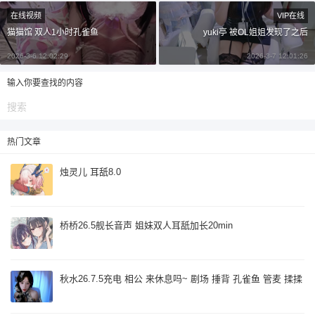
¥
在线视频
VIP在线
6位以上
猫猫馆 双人1小时孔雀鱼
yuki亭 被OL姐姐发现了之后
6位以上
2026-3-6 12:02:29
2026-3-7 12:01:26
您没有权限发布内容，请购买会员或者提升权
限。
输入你要查找的内容
忘记密码？
找回
已有帐号？
登录
立刻支付
热门文章
烛灵儿 耳舐8.0
立刻支付
桥桥26.5舰长音声 姐妹双人耳舐加长20min
秋水26.7.5充电 相公 来休息吗~ 剧场 捶背 孔雀鱼 管麦 揉揉