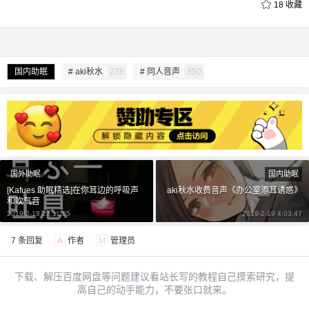
18
收藏
国内助眠
# aki秋水
276
# 同人音声
350
给undefined打赏
付费内容
2
5
10
元
元
元
20
50
自定义
元
元
国外助眠
国内助眠
[Kafues 助眠精选]在你耳边的呼吸声
aki秋水收费音声《办公室添耳诱惑》
和吹气音
¥
2019-2-18 22:11:55
2019-2-19 4:03:47
6位以上
7 条回复
A
作者
M
管理员
6位以上
您没有权限发布内容，请购买会员或者提升权
限。
下载、解压百度网盘等问题建议看站长写的教程自己摸索研究，提
高自己的动手能力，不要张口就来。