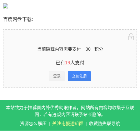
娇护士》系列，包含5个音频，每个时长20分钟左
右。本站也分享过几个她的在线音频试听，秋水的
声音还是很甜美撩人的。
百度网盘下载：
当前隐藏内容需要支付
30
积分
扫描二维码继续阅读
已有
19
人支付
登录
立刻注册
本站致力于推荐国内外优秀助眠作者，网站所有内容均收集于互联
网，若有违规内容请联系站长删除。
资源怎么解压
|
关注电报通知群
|
收藏防失联导航