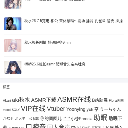
秋水26.7.5充电 相公 来休息吗~ 剧场 捶背 孔雀鱼 管麦 揉揉
秋水舰长剧情 特殊服务9min
桥桥26.6舰长asmr 黏糊舌头亲亲吐息
标签
ASMR在线
aki秋水
ASMR下载
B站助眠
Akari
Flora圆圆
VIP在线
Vtuber
Yoonying
yuki亭
うーちゃん
mood
SOLY
助眠
助眠下
你的圈圈儿
兰兰小苍Freesia
かなせ
ポメ子
中文催眠
口腔音
同人音声
国外A
载