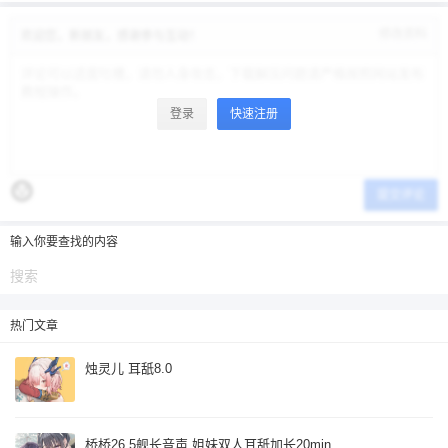
忘记密码？
找回
已有帐号？
登录
立刻支付
修改资料
欢迎您，新朋友，感谢参与互动！
立刻支付
登录
快速注册
提交评论
输入你要查找的内容
热门文章
烛灵儿 耳舐8.0
桥桥26.5舰长音声 姐妹双人耳舐加长20min