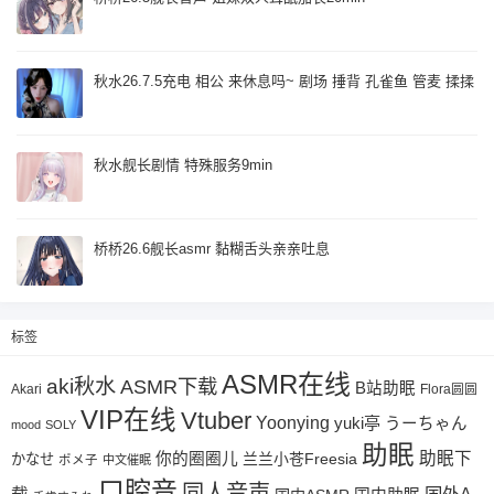
秋水26.7.5充电 相公 来休息吗~ 剧场 捶背 孔雀鱼 管麦 揉揉
秋水舰长剧情 特殊服务9min
桥桥26.6舰长asmr 黏糊舌头亲亲吐息
标签
ASMR在线
aki秋水
ASMR下载
B站助眠
Akari
Flora圆圆
VIP在线
Vtuber
Yoonying
yuki亭
うーちゃん
mood
SOLY
助眠
助眠下
你的圈圈儿
兰兰小苍Freesia
かなせ
ポメ子
中文催眠
口腔音
同人音声