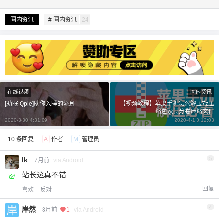
圈内资讯
# 圈内资讯
24
在线视频
圈内资讯
[助眠 Qpie]助你入睡的添耳
【视频教程】苹果手机怎么解压7z压
缩包及其分卷压缩文件
2020-3-30 4:31:09
2020-4-1 0:12:03
10 条回复
A
作者
M
管理员
lk
5
7月前
via Android
站长这真不错
给undefined打赏
回复
喜欢
反对
付费内容
2
5
10
元
元
元
4
岸然
8月前
1
via Android