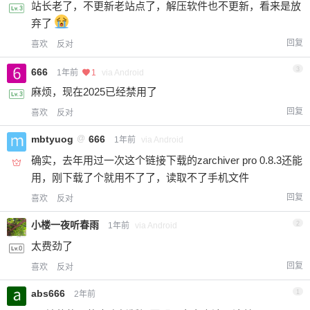
站长老了，不更新老站点了，解压软件也不更新，看来是放
20
50
自定义
元
元
弃了
回复
喜欢
反对
¥
6位以上
3
666
1年前
1
via Android
麻烦，现在2025已经禁用了
6位以上
您没有权限发布内容，请购买会员或者提升权
回复
喜欢
反对
限。
mbtyuog
@
666
1年前
via Android
确实，去年用过一次这个链接下载的zarchiver pro 0.8.3还能
忘记密码？
找回
已有帐号？
登录
用，刚下载了个就用不了了，读取不了手机文件
立刻支付
回复
喜欢
反对
立刻支付
小楼一夜听春雨
2
1年前
via Android
太费劲了
回复
喜欢
反对
abs666
1
2年前