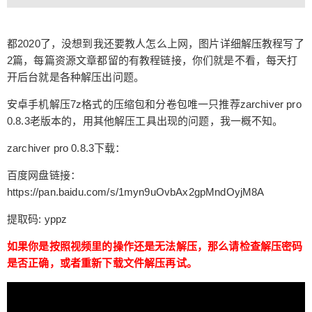
应用市场里的“解压专家”。 都2020了，没想到我还
要教人怎么上网，图片详细解压教程写了2篇，每篇
资源文章都留的有教程链接，你们就是不看，每天
都2020了，没想到我还要教人怎么上网，图片详细解压教程写了
打开后台就是各种解压出问题。 安卓手机解压7z格
2篇，每篇资源文章都留的有教程链接，你们就是不看，每天打
开后台就是各种解压出问题。
式的压缩包和分卷包唯一只推荐zarchiver pro 0.8.3
老版本的，用其他解压工具出现的问题，我一概不
安卓手机解压7z格式的压缩包和分卷包唯一只推荐zarchiver pro
知。 zarchiver pro 0.8.3下载： 百度网盘链接：http
扫描二维码继续阅读
0.8.3老版本的，用其他解压工具出现的问题，我一概不知。
s://pan.baidu.com/s/1myn9uOvbAx2gpMndOyjM8A
提取码: yppz 如果你是按照视频里的操作还是无法
zarchiver pro 0.8.3下载：
解压，那么请检查解压密码是否正确，或者重新下
百度网盘链接：
载文件解压再试。 本站致力于推荐国内外优秀助眠
https://pan.baidu.com/s/1myn9uOvbAx2gpMndOyjM8A
作者，网站所有内容均收集于互联网，若有违规内
容请联系站长删除。 资源怎么解压 | 关注电报通知
提取码: yppz
群 | 收藏防失联导航 0 收藏
如果你是按照视频里的操作还是无法解压，那么请检查解压密码
是否正确，或者重新下载文件解压再试。