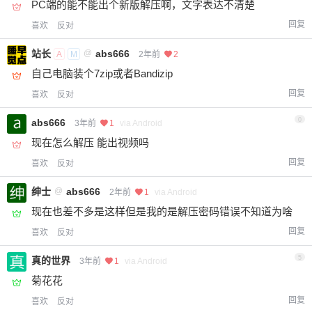
PC端的能不能出个新版解压啊，文字表达不清楚
回复
喜欢
反对
站长
@
abs666
A
M
2年前
2
自己电脑装个7zip或者Bandizip
回复
喜欢
反对
0
abs666
3年前
1
via Android
现在怎么解压 能出视频吗
回复
喜欢
反对
绅士
@
abs666
2年前
1
via Android
现在也差不多是这样但是我的是解压密码错误不知道为啥
回复
喜欢
反对
5
真的世界
3年前
1
via Android
菊花花
回复
喜欢
反对